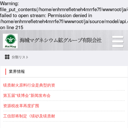
Warning:
file_put_contents(/home/enhmrefletneh4mrrfe7f/wwwroot/ja/
failed to open stream: Permission denied in
/home/enhmrefletneh4mrrfe7f/wwwroot/ja/source/model/api.
on line 215
分類リスト
業界情報
镁质耐火原料行业是典型的资
第五届“镁博会”新闻发布会
资源税改革再度扩围
工信部将制定《镁砂及镁质耐